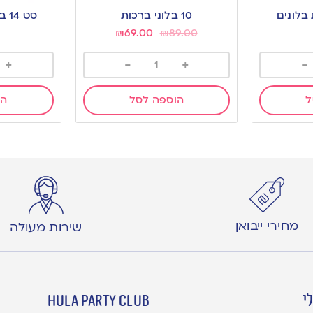
to
to
בלונים
10 בלוני ברכות
סט 14 בלונים-שחור זהב
wishlist
wishlist
₪
69.00
₪
89.00
+
-
+
-
ל
הוספה לסל
הו
מחירי ייבואן
שירות מעולה
י
hula party club