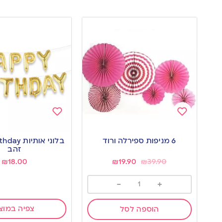
Add
Add
to
to
6 מניפות ספירלה ורוד
בלוני אותי
wishlist
wishlist
זהב
₪
18.00
₪
19.90
₪
39.90
-
+
צפיה במוצ
הוספה לסל