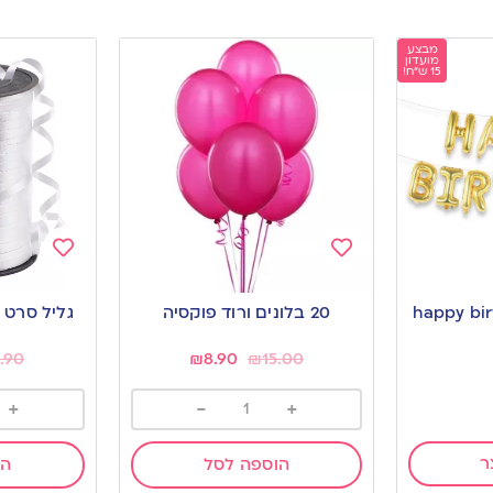
מבצע
מועדון
15 ש"ח!
Add
Add
to
to
ות happy birthday
20 בלונים ורוד פוקסיה
גליל סרט 
wishlist
wishlist
4.90
₪
8.90
₪
15.00
+
-
+
ר
הוספה לסל
הו