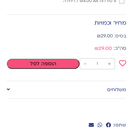
4 סוללות AA
4.00
₪
/ ליחידה
מחיר וכמויות
₪
29.00
₪29.00
-
+
הוספה לסל
Add
to
משלוחים
wishlist
שתפו: