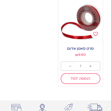
Add
to
סרט סאטן אדום
wishlist
₪
9.90
-
+
הוספה לסל