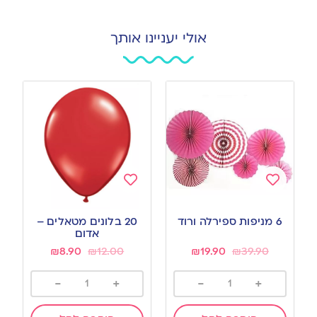
אולי יעניינו אותך
Add
Add
to
to
6 מניפות ספירלה ורוד
20 בלונים מטאלים –
wishlist
wishlist
אדום
₪
8.90
₪
12.00
₪
19.90
₪
39.90
-
+
-
+