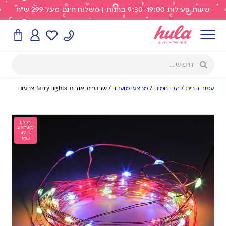
שעות פעילות 9:30-19:00 בחנות | משלוח חינם מעל 299 ש"ח
עמוד הבית
/
הכי חמים
/
מבצעי מועדון
/
שרשרת אורות fairy lights צבעוני
מבצע
מועדון 2
ב-49
שח!