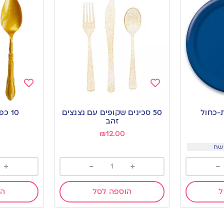
Add
Add
to
to
50 סכינים שקופים עם נצנצים
10 כפות זהב וינטאג’
wishlist
wishlist
זהב
₪
12.00
+
-
+
-
ל
הוספה לסל
הו