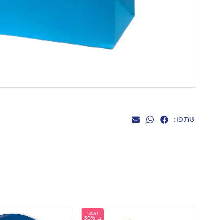
שתפו:
השני
ב-50%