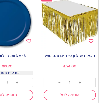
Add
Add
to
to
חצאית שולחן פרנזים זהב נוצץ
18 צלחות גדולות-כחול
wishlist
wishlist
₪
9.90
₪
24.00
קנו 2 יח ב 16 שח
+
-
+
הוספה לסל
הוספה לס