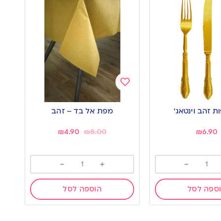
Add
to
מפת אל בד – זהב
wishlist
₪
4.90
₪
8.00
₪
6.90
-
+
-
ספה לסל
הוספה לסל