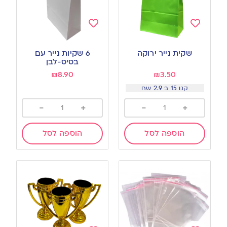
Add
Add
to
to
שקית נייר ירוקה
6 שקיות נייר עם
wishlist
wishlist
בסיס-לבן
₪
8.90
₪
3.50
קנו 15 ב 2.9 שח
-
+
-
+
הוספה לסל
הוספה לסל