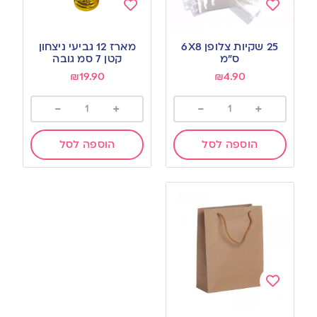
Add
Add
to
to
25 שקיות צלופן 6X8
מארז 12 גביעי ניצחון
wishlist
wishlist
ס”מ
קטן 7 סמ גובה
₪
19.90
₪
4.90
-
+
-
+
הוספה לסל
הוספה לסל
Add
to