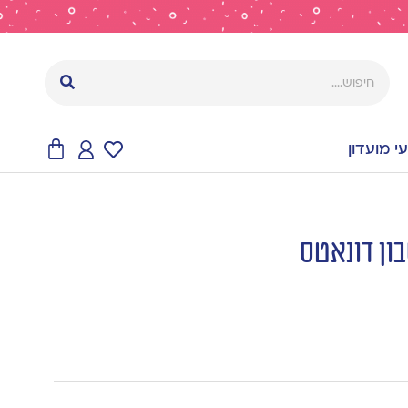
 מועדון
ון דונאטס