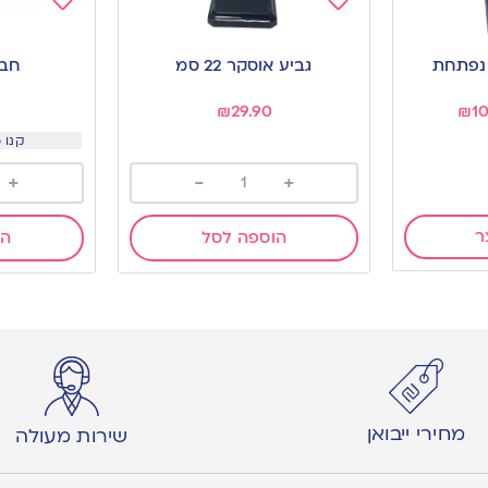
Add
Add
to
to
 נפתחת
גביע אוסקר 22 סמ
חבי
wishlist
wishlist
₪
29.90
₪
1
קנו 6 יח ב-10 שח
+
-
+
ר
הוספה לסל
הו
מחירי ייבואן
שירות מעולה