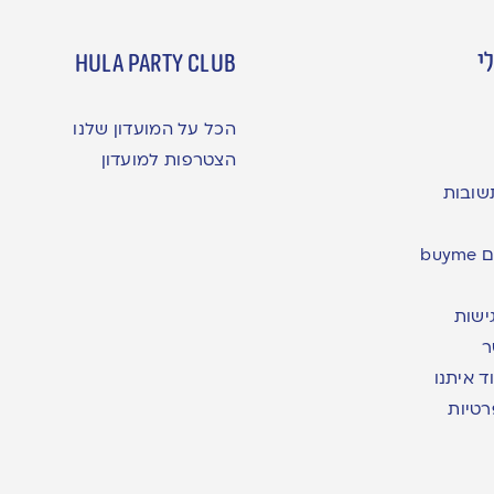
י
hula party club
הכל על המועדון שלנו
הצטרפות למועדון
שובות
bu
ישות
ר
ד איתנו
רטיות