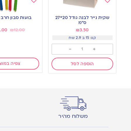
Add
Add
to
to
שקית נייר לבנה גודל 20*27
בועות סבון חרב
wishlist
wishlist
ס”מ
0.00
₪
12.00
₪
3.50
קנו 15 ב 2.9 שח
-
+
צפיה במוצ
הוספה לסל
משלוח מהיר