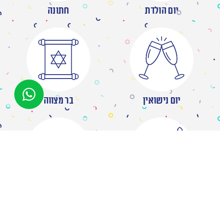
יום הולדת
חתונה
יום נישואין
בר מצווה
מסיבת רווקות
ברית/ה