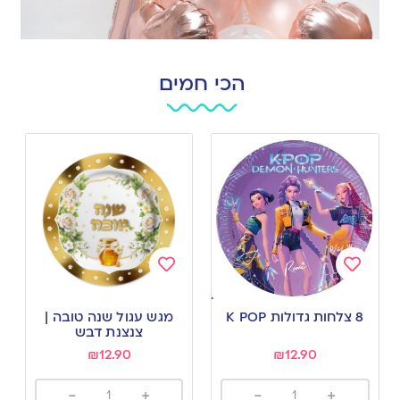
הכי חמים
Add
Add
to
to
8 צלחות גדולות K POP
מגש עגול שנה טובה |
wishlist
wishlist
צנצנת דבש
₪
12.90
₪
12.90
-
+
-
+