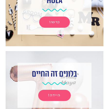
hula
קדימה!
בלונים זה החיים
היידה!