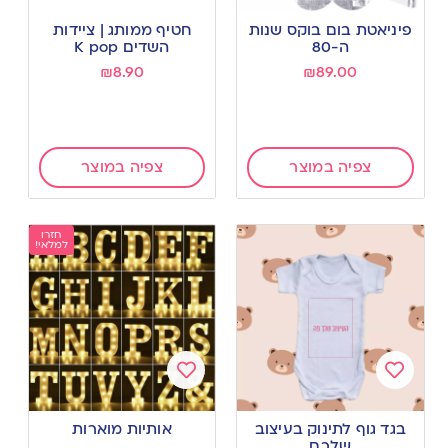
Add
Add
to
to
פיניאטת בום בוקס שנות
חטיף ממותג | ציידות
wishlist
wishlist
ה-80
השדים K pop
₪
8.90
₪
89.00
צפיה במוצר
צפיה במוצר
חזרו
למלאי!
Add
Add
to
to
בגד גוף לתינוק בעיצוב
אותיות מוארות
wishlist
wishlist
שלכם