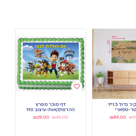
Add
to
רקע קיר גדול 1.5*1
דף סוכר מפרץ
wishlist
ר-ספארי
ההרפתקאות-עיצוב 110
₪
29.00
₪
45.00
₪
89.00
₪
9