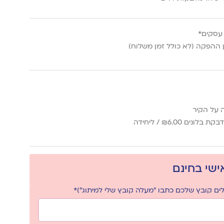
ההפקה (לא כולל זמן משלוח)
 על הקיר
6.00
₪
/ ליחידה
אישי בחינם
ם קובץ שלכם כתבו "מעלה קובץ שלי למיתוג")*