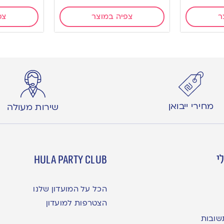
ר
צפיה במוצר
צפ
מחירי ייבואן
שירות מעולה
י
hula party club
הכל על המועדון שלנו
הצטרפות למועדון
שובות