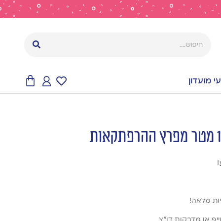
 מועדון
!
יות מלאה!
יפ או מדבקות דו”צ