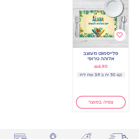
Add
to
פלייסמנט מעוצב
wishlist
אלוהה טרופי
₪
4.90
קנו 50 יח ב 3.9 שח ליח
צפיה במוצר