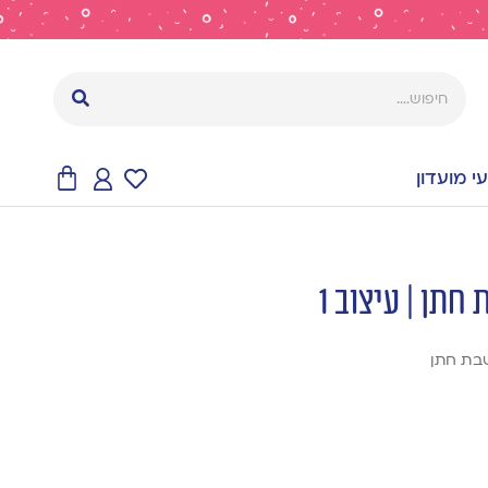
 מועדון
תן | עיצוב 1
שבת חתן