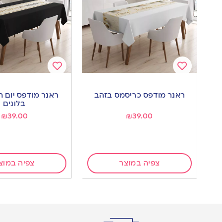
Add
Add
to
to
ראנר מודפס כריסמס בזהב
wishlist
wishlist
בלונים
₪
39.00
₪
39.00
צפיה במוצר
צפיה במוצ