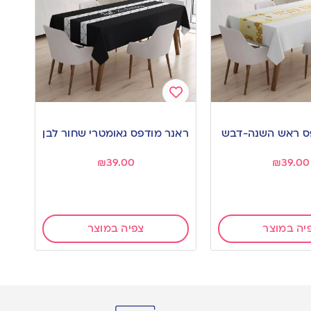
Add
to
ס ראש השנה-דבש
ראנר מודפס גאומטרי שחור לבן
wishlist
₪
39.00
₪
39.00
יה במוצר
צפיה במוצר