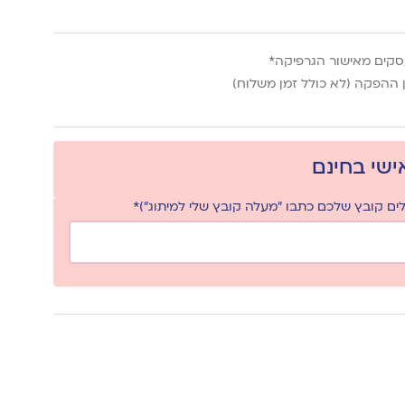
ההפקה (לא כולל זמן משלוח)
אישי בחינם
ם קובץ שלכם כתבו "מעלה קובץ שלי למיתוג")*