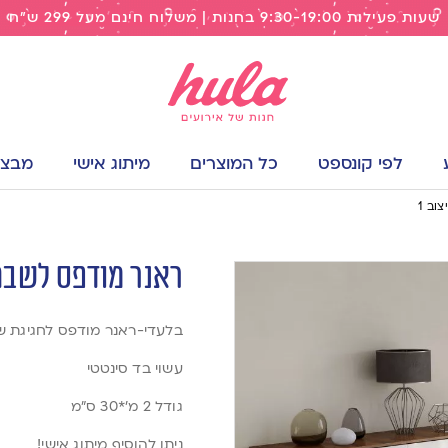
שעות פעילות 9:30-19:00 בחנות | משלוח חינם מעל 299 ש"ח
לפי קונספט
כל המוצרים
מיתוג אישי
מבצעי
וב 1
ראנר מודפס לשבת ח
בלעדי-ראנר מודפס לחגיגת 
עשוי בד סינטטי
גודל 2 מ’*30 ס”מ
ניתן להוסיף מיתוג אישי!