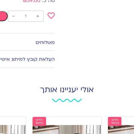
₪39.00
-
+
Add
to
wishlist
משלוחים
העלאת קובץ למיתוג אישי
אולי יעניינו אותך
חדש
חדש
באתר
באתר