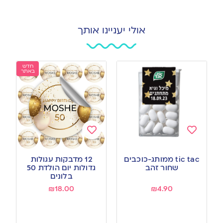
אולי יעניינו אותך
חדש
באתר
Add
Add
to
to
tic tac ממותג-כוכבים
12 מדבקות עגולות
wishlist
wishlist
שחור זהב
גדולות יום הולדת 50
בלונים
₪
18.00
₪
4.90