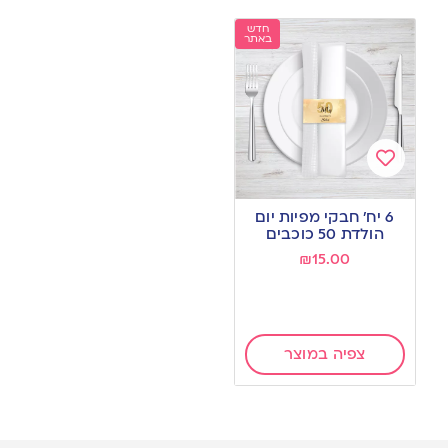
חדש
באתר
Add
to
6 יח’ חבקי מפיות יום
wishlist
הולדת 50 כוכבים
₪
15.00
צפיה במוצר