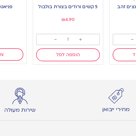
to
to
5 קשים ורודים בצורת בולבול
פניאטה
wishlist
wishlist
₪
4.90
-
+
-
צפ
ל
הוספה לסל
מחירי ייבואן
שירות מעולה