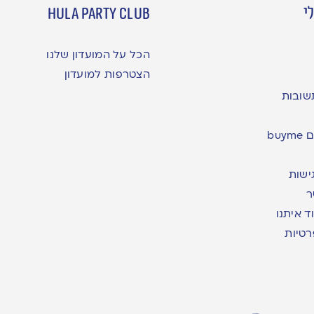
י
hula party club
הכל על המועדון שלנו
הצטרפות למועדון
שובות
bu
ישות
ר
ד איתנו
רטיות