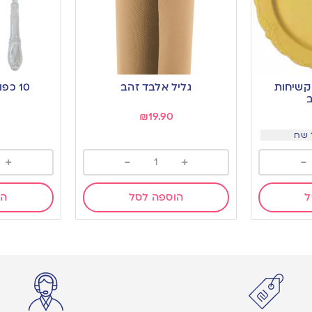
 קשיחות
גליל אלבד זהב
10 כפות שקוף וינטאג’
ב
₪
19.90
+
-
+
-
ל
הוספה לסל
הו