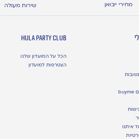
מחירי ייבואן
שירות מעולה
י
hula party club
הכל על המועדון שלנו
הצטרפות למועדון
שובות
bu
ישות
ר
ד איתנו
רטיות