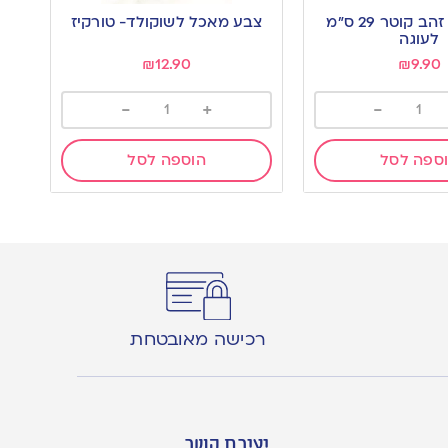
to
מגש עגול זהב קוטר 29 ס”מ
צבע מאכל לשוקולד- טורקיז
wishlist
לעוגה
₪
12.90
₪
9.90
-
+
-
ספה לסל
הוספה לסל
רכישה מאובטחת
יצירת קשר