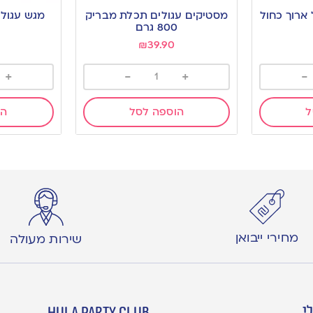
to
to
 ארוך כחול
מסטיקים עגולים תכלת מבריק
wishlist
wishlist
800 גרם
₪
39.90
+
-
+
-
ל
הוספה לסל
הו
מחירי ייבואן
שירות מעולה
י
hula party club