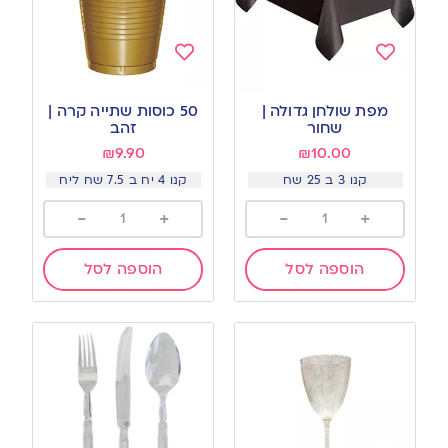
Add
Add
to
to
מפת שולחן גדולה |
50 כוסות שתייה קרה |
wishlist
wishlist
שחור
זהב
₪
9.90
₪
10.00
קנו 3 ב 25 שח
קנו 4 יח ב 7.5 שח ליח
-
+
-
+
הוספה לסל
הוספה לסל