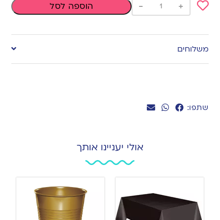
-
+
הוספה לסל
Add
to
משלוחים
wishlist
שתפו:
אולי יעניינו אותך