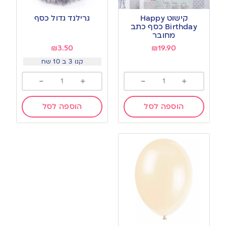
קישוט Happy
גרילנד גדול כסף
Birthday כסף כתב
מחובר
₪
3.50
₪
19.90
קנו 3 ב 10 שח
-
+
-
+
הוספה לסל
הוספה לסל