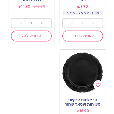
זהב
נצנצים זהב
₪
14.90
₪
18.90
₪
9.90
קנו 4 יח ב 7.5 שח ליח
-
+
-
+
הוספה לסל
הוספה לסל
Add
to
10 צלחות ענקיות
wishlist
קשיחות וינטאג׳ שחור
₪
16.90