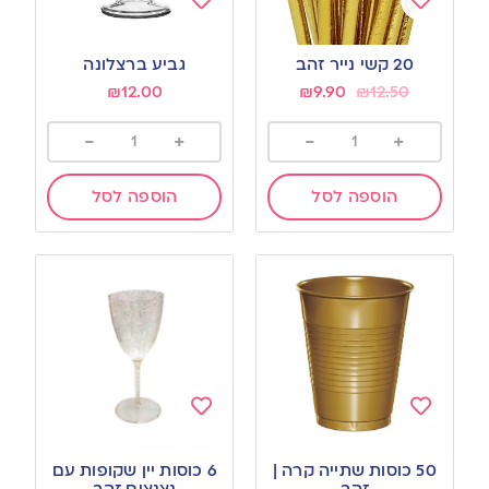
Add
Add
to
to
20 קשי נייר זהב
גביע ברצלונה
wishlist
wishlist
₪
12.00
₪
9.90
₪
12.50
-
+
-
+
הוספה לסל
הוספה לסל
Add
Add
to
to
50 כוסות שתייה קרה |
6 כוסות יין שקופות עם
wishlist
wishlist