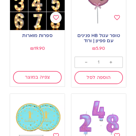
Add
Add
to
to
טופר עגול HB פנינים
ספרות מוארות
wishlist
wishlist
עם פפיון | ורוד
₪
19.90
₪
5.90
-
+
צפיה במוצר
הוספה לסל