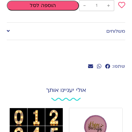
-
+
הוספה לסל
Add
to
משלוחים
wishlist
שתפו:
אולי יעניינו אותך