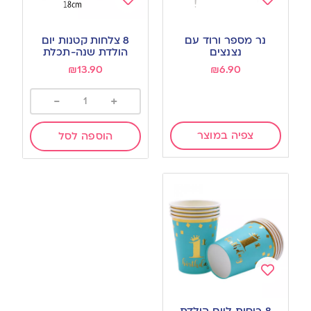
Add
Add
to
to
נר מספר ורוד עם
8 צלחות קטנות יום
wishlist
wishlist
נצנצים
הולדת שנה-תכלת
₪
13.90
₪
6.90
-
+
צפיה במוצר
הוספה לסל
Add
to
8 כוסות ליום הולדת