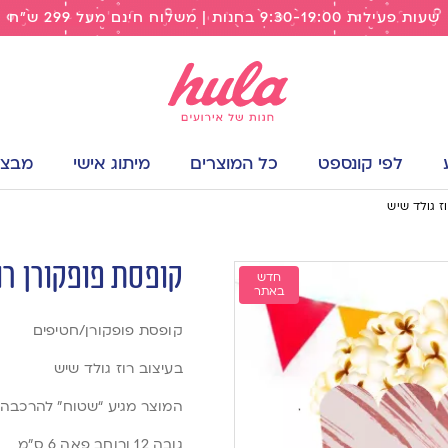
שעות פעילות 9:30-19:00 בחנות | משלוח חינם מעל 299 ש"ח
לפי קונספט
כל המוצרים
מיתוג אישי
מבצעי
ז גולד שיש
קופסת פופקורן רו
חדש
באתר
קופסת פופקורן/חטיפים
בעיצוב רוז גולד שיש
המוצר מגיע “שטוח” להרכבה
גובה 12 ורוחב פאה 6 ס”מ