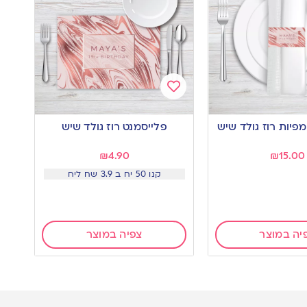
Add
to
פלייסמנט רוז גולד שיש
wishlist
₪
4.90
₪
15.00
קנו 50 יח ב 3.9 שח ליח
יה במוצר
צפיה במוצר