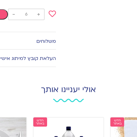
-
+
Add
to
wishlist
משלוחים
העלאת קובץ למיתוג אישי
אולי יעניינו אותך
חדש
חדש
באתר
באתר