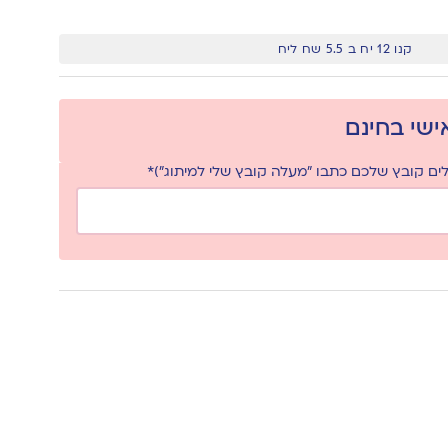
קנו 12 יח ב 5.5 שח ליח
אישי בחינם
ם קובץ שלכם כתבו "מעלה קובץ שלי למיתוג")*