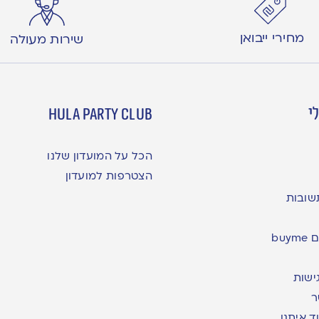
מחירי ייבואן
שירות מעולה
י
hula party club
הכל על המועדון שלנו
הצטרפות למועדון
שובות
bu
ישות
ר
ד איתנו