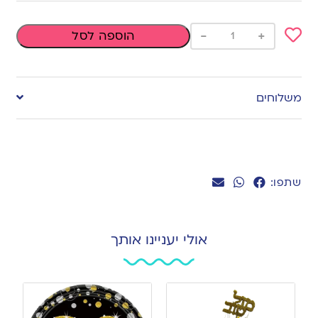
-
+
הוספה לסל
Add
to
משלוחים
wishlist
שתפו:
אולי יעניינו אותך