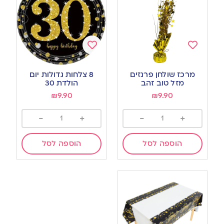
Add
Add
to
to
מרכז שולחן פרנזים
8 צלחות גדולות יום
wishlist
wishlist
מזל טוב זהב
הולדת 30
₪
9.90
₪
9.90
-
+
-
+
הוספה לסל
הוספה לסל