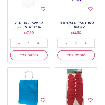
Add
Add
to
to
ספר תהילים באורגנזה
10 שקיות אורגנזה
wishlist
wishlist
עם מגן דוד
10*15 ס”מ | לבן
₪
7.90
₪
3.50
-
+
-
+
הוספה לסל
הוספה לסל