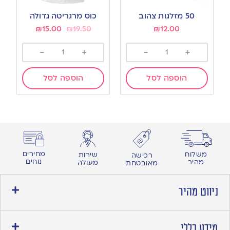
Add
Add
to
to
50 מזלגות צהוב
כוס מרגריטה גדולה
wishlist
wishlist
₪
15.00
₪
19.50
₪
12.00
-
+
-
+
הוספה לסל
הוספה לסל
מחירים
משלוח
שירות
רכישה
נוחים
מהיר
מעולה
מאובטחת
ניווט מהיר
מידע כללי