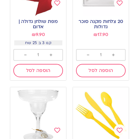
Add
Add
to
to
20 צלחות מקנה סוכר
מפת שולחן גדולה |
wishlist
wishlist
גדולות
אדום
₪
9.90
₪
17.90
קנו 3 ב 25 שח
-
+
-
+
הוספה לסל
הוספה לסל