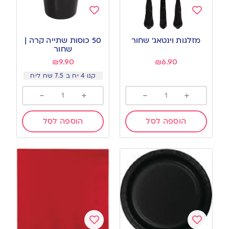
Add
Add
to
to
מזלגות וינטאג’ שחור
50 כוסות שתייה קרה |
wishlist
wishlist
שחור
₪
9.90
₪
6.90
קנו 4 יח ב 7.5 שח ליח
-
+
-
+
הוספה לסל
הוספה לסל