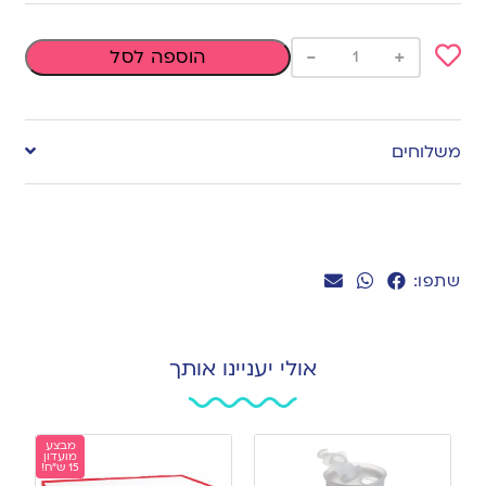
-
+
הוספה לסל
Add
to
משלוחים
wishlist
שתפו:
אולי יעניינו אותך
מבצע
מועדון
15 ש"ח!