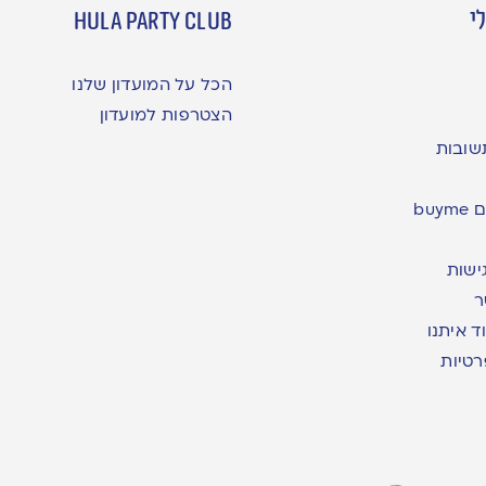
י
hula party club
הכל על המועדון שלנו
הצטרפות למועדון
שובות
bu
ישות
ר
ד איתנו
רטיות