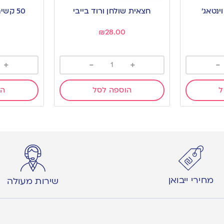
to
to
חצאית שולחן ורוד בייבי
50 קשים מתכלים | ורוד
wishlist
wishlist
₪
28.00
+
-
+
-
ל
הוספה לסל
הו
מחירי ייבואן
שירות מעולה