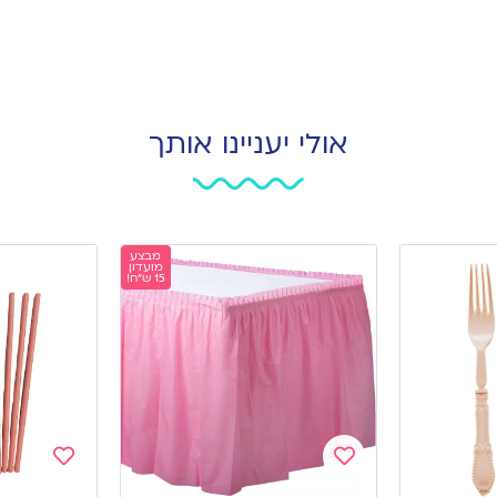
אולי יעניינו אותך
מבצע
מועדון
15 ש"ח!
Add
Add