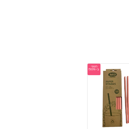
השני
ב-50%!