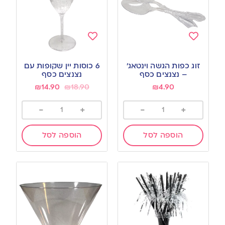
Add
Add
to
to
זוג כפות הגשה וינטאג’
6 כוסות יין שקופות עם
wishlist
wishlist
– נצנצים כסף
נצנצים כסף
₪
14.90
₪
18.90
₪
4.90
-
+
-
+
הוספה לסל
הוספה לסל