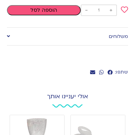
-
+
הוספה לסל
Add
to
משלוחים
wishlist
שתפו:
אולי יעניינו אותך