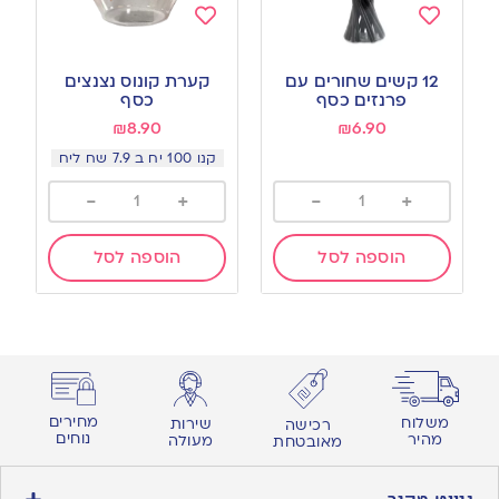
Add
Add
to
to
12 קשים שחורים עם
קערת קונוס נצנצים
wishlist
wishlist
פרנזים כסף
כסף
₪
8.90
₪
6.90
קנו 100 יח ב 7.9 שח ליח
-
+
-
+
הוספה לסל
הוספה לסל
מחירים
משלוח
שירות
רכישה
נוחים
מהיר
מעולה
מאובטחת