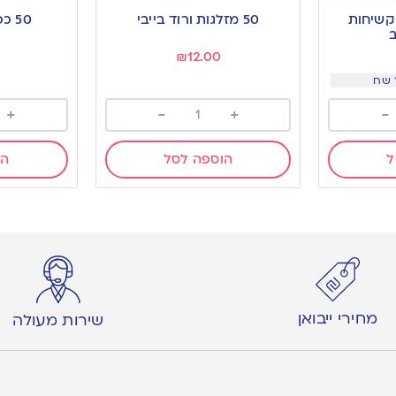
to
to
 קשיחות
50 מזלגות ורוד בייבי
50 כפיות ורוד בייבי
wishlist
wishlist
ב
₪
12.00
+
-
+
-
ל
הוספה לסל
הו
מחירי ייבואן
שירות מעולה