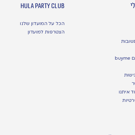
י
hula party club
הכל על המועדון שלנו
הצטרפות למועדון
שובות
bu
ישות
ר
ד איתנו
רטיות