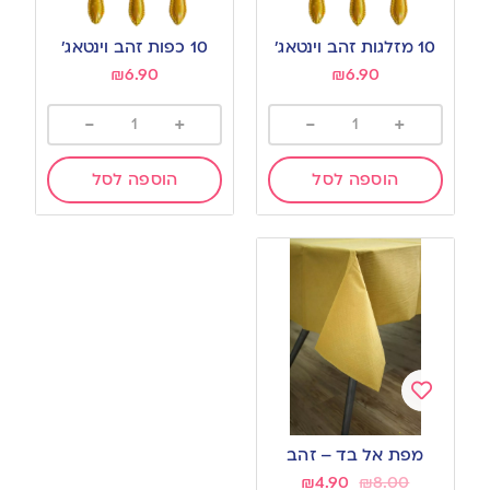
Add
Add
to
to
10 מזלגות זהב וינטאג’
10 כפות זהב וינטאג’
wishlist
wishlist
₪
6.90
₪
6.90
-
+
-
+
הוספה לסל
הוספה לסל
Add
to
מפת אל בד – זהב
wishlist
₪
4.90
₪
8.00