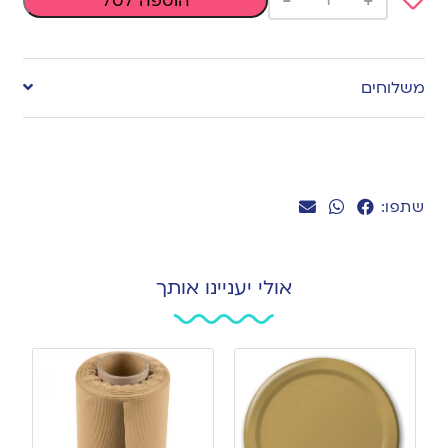
-
+
הוספה לסל
Add
to
משלוחים
wishlist
שתפו:
אולי יעניינו אותך