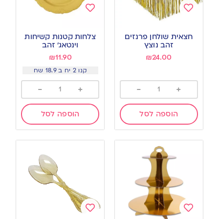
Add
Add
to
to
חצאית שולחן פרנזים
צלחות קטנות קשיחות
wishlist
wishlist
זהב נוצץ
וינטאג׳ זהב
₪
11.90
₪
24.00
קנו 2 יח ב 18.9 שח
-
+
-
+
הוספה לסל
הוספה לסל