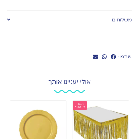
Add
to
משלוחים
wishlist
שתפו:
אולי יעניינו אותך
השני
ב-50%