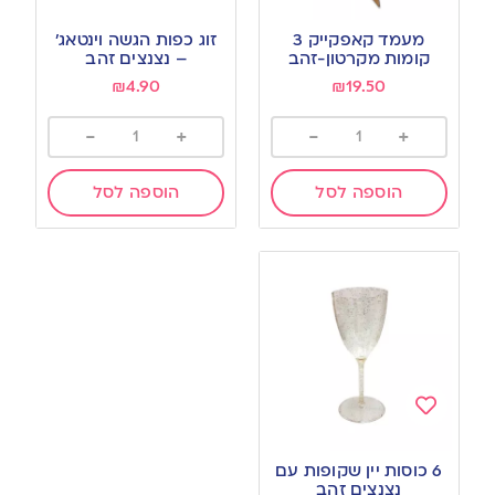
Add
Add
to
to
מעמד קאפקייק 3
זוג כפות הגשה וינטאג’
wishlist
wishlist
קומות מקרטון-זהב
– נצנצים זהב
₪
4.90
₪
19.50
-
+
-
+
הוספה לסל
הוספה לסל
Add
to
6 כוסות יין שקופות עם
wishlist
נצנצים זהב