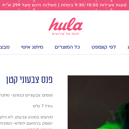
שעות פעילות 9:30-19:00 בחנות | משלוח חינם מעל 299 ש"ח
לפי קונספט
כל המוצרים
מיתוג אישי
מבצעי
פנס צבעוני קטן
פנסים צבעוניים קטנים- מתנה
גודל 7 ס”מ
מגיעים במגוון צבעים, לא נית
יסופק בהתאם למלאי המתחל