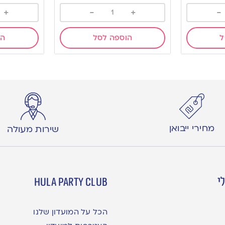
+
-
+
-
ל
הוספה לסל
הו
מחירי ייבואן
שירות מעולה
י
hula party club
הכל על המועדון שלנו