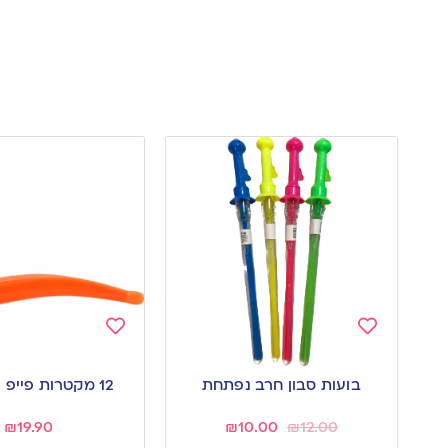
Add
Add
to
to
בועות סבון חרב נפתחת
12 מקטרות פייפ עם כדור
wishlist
wishlist
₪
19.90
₪
10.00
₪
12.00