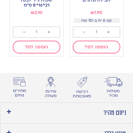
wishlist
wishlist
21*16*8 ס”מ
₪
2.10
₪
1.90
קנו 6 יח ב-10 שח
-
+
-
+
הוספה לסל
הוספה לסל
מחירים
משלוח
שירות
רכישה
נוחים
מהיר
מעולה
מאובטחת
ניווט מהיר