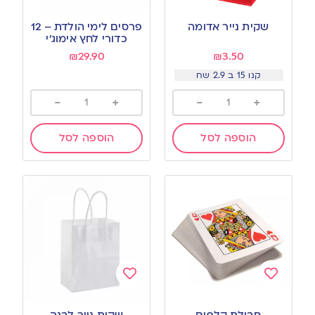
Add
Add
to
to
שקית נייר אדומה
פרסים לימי הולדת – 12
wishlist
wishlist
כדורי לחץ אימוג׳י
₪
29.90
₪
3.50
קנו 15 ב 2.9 שח
-
+
-
+
הוספה לסל
הוספה לסל
Add
Add
to
to
חבילת קלפים
שקית נייר לבנה