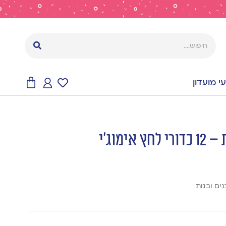
 מועדון
ימוג׳י
ים ובנות