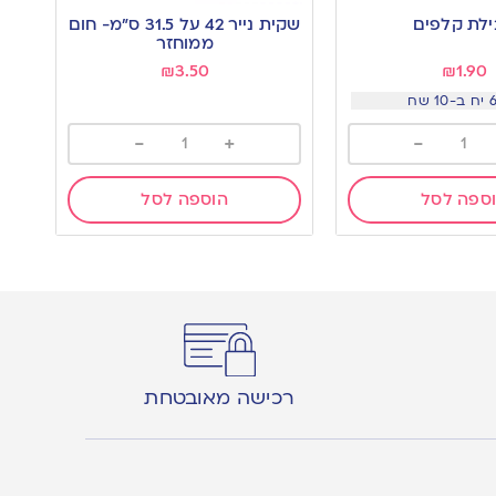
to
לת קלפים
שקית נייר 42 על 31.5 ס”מ- חום
wishlist
ממוחזר
₪
3.50
₪
1.90
-
+
-
ספה לסל
הוספה לסל
רכישה מאובטחת