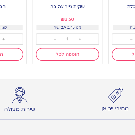
to
to
כלת
שקית נייר צהובה
חבי
wishlist
wishlist
₪
3.50
קנו 15 ב 2.9 שח
קנו 6 יח ב-10 שח
+
-
+
-
ל
הוספה לסל
הו
מחירי ייבואן
שירות מעולה