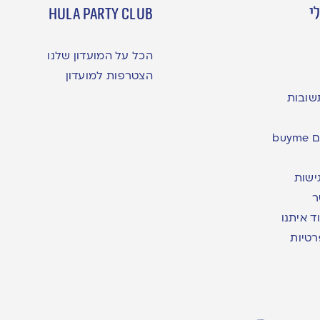
י
hula party club
הכל על המועדון שלנו
הצטרפות למועדון
שובות
bu
ישות
ר
ד איתנו
רטיות