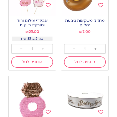
Add
Add
to
to
מחזיק משקאות טבעת
אביזרי צילום ורוד
wishlist
wishlist
יהלום
וטורקיז רווקות
₪
25.00
₪
7.00
קנו 2 ב 35 שח
-
+
-
+
הוספה לסל
הוספה לסל