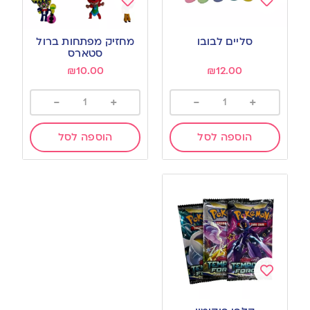
Add
Add
to
to
סליים לבובו
מחזיק מפתחות ברול
wishlist
wishlist
סטארס
₪
10.00
₪
12.00
-
+
-
+
הוספה לסל
הוספה לסל
Add
to