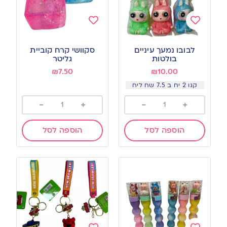
Add
Add
to
to
לבובו נמעך עיניים
סקוושי קרח קוביית
wishlist
wishlist
בולטות
גליטר
₪
7.50
₪
10.00
קנו 2 יח ב 7.5 שח ליח
-
+
-
+
הוספה לסל
הוספה לסל