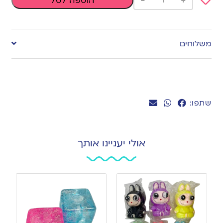
-
+
הוספה לסל
Add
to
משלוחים
wishlist
שתפו:
אולי יעניינו אותך