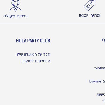
מחירי ייבואן
שירות מעולה
י
hula party club
הכל על המועדון שלנו
הצטרפות למועדון
שובות
bu
ישות
ר