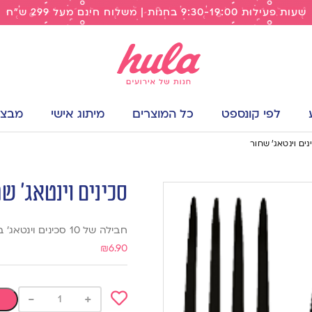
שעות פעילות 9:30-19:00 בחנות | משלוח חינם מעל 299 ש"ח
לפי קונספט
כל המוצרים
מיתוג אישי
מבצעי
נים וינטאג’ שחור
סכינים וינטאג’ ש
חבילה של 10 סכינים וינטאג’ בצבע שחור עשוי פלסטיק קשיח מאוד
₪
6.90
-
+