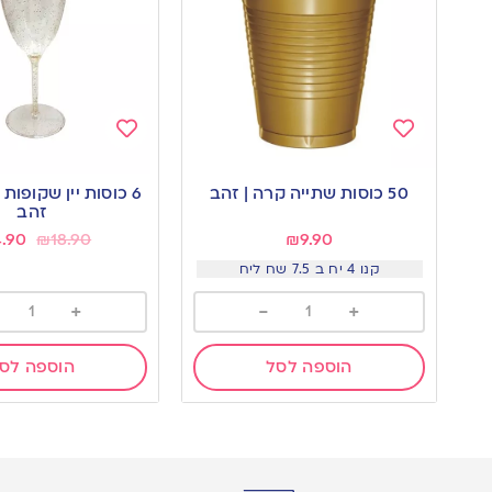
Add
Add
to
to
50 כוסות שתייה קרה | זהב
6 כוסות יין שקופות
wishlist
wishlist
זהב
4.90
₪
18.90
₪
9.90
קנו 4 יח ב 7.5 שח ליח
+
-
+
הוספה לסל
הוספה לס