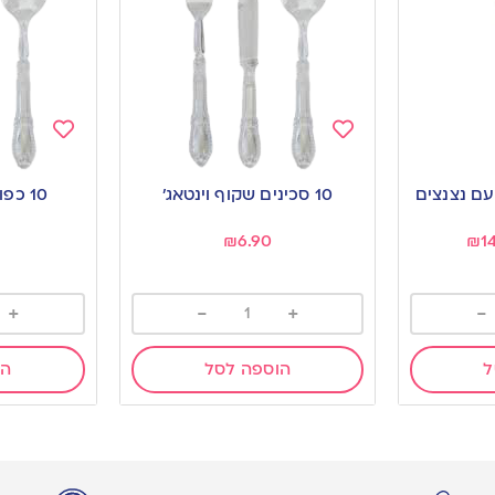
Add
Add
to
to
 עם נצנצים
10 סכינים שקוף וינטאג’
10 כפות שקוף וינטאג’
wishlist
wishlist
₪
6.90
₪
1
+
-
+
-
ל
הוספה לסל
הו