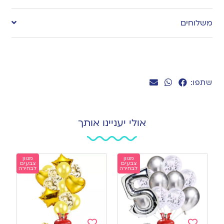
to
משלוחים
wishlist
שתפו:
אולי יעניינו אותך
מגוון
מגוון
צבעים
צבעים
לבחירה
לבחירה