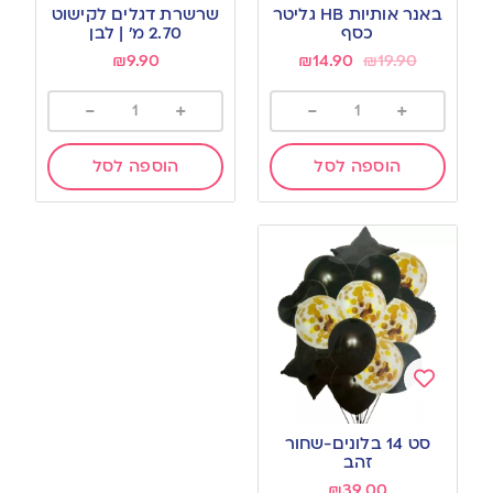
to
to
באנר אותיות HB גליטר
שרשרת דגלים לקישוט
wishlist
wishlist
כסף
2.70 מ’ | לבן
₪
9.90
₪
14.90
₪
19.90
-
+
-
+
הוספה לסל
הוספה לסל
Add
to
סט 14 בלונים-שחור
wishlist
זהב
₪
39.00