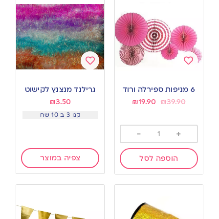
Add
Add
to
to
6 מניפות ספירלה ורוד
גרילנד מנצנץ לקישוט
wishlist
wishlist
₪
3.50
₪
19.90
₪
39.90
קנו 3 ב 10 שח
-
+
צפיה במוצר
הוספה לסל