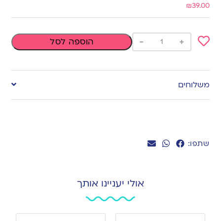
₪
39.00
-
+
הוספה לסל
Add
to
משלוחים
wishlist
שתפו:
אולי יעניינו אותך