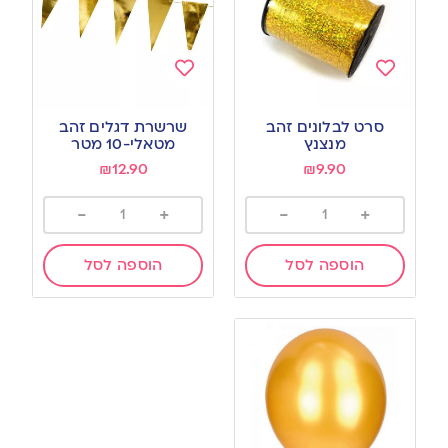
Add
Add
to
to
סרט לבלונים זהב
שרשרת דגלים זהב
wishlist
wishlist
מנצנץ
מטאלי-10 מטר
₪
12.90
₪
9.90
-
+
-
+
הוספה לסל
הוספה לסל