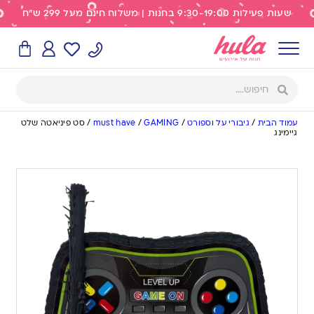
שעות פעילות 9:30-19:00 בחנות | משלוח חינם מעל 299 ש"ח
עמוד הבית
/
גיבורי על וספורט
/
GAMING
/
must have
/
סט פיניאטה שלט
גיימינג