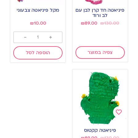
Add
Add
to
to
פיניאטה חד קרן לבן עם
מקל פיניאטה צבעוני
wishlist
wishlist
לב ורוד
₪
10.00
₪
89.00
₪
130.00
-
+
צפיה במוצר
הוספה לסל
Add
to
פיניאטה קקטוס
wishlist
₪
89.00
₪
130.00