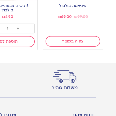
to
to
פיניאטה בולבול
5 קשים צבעוניי
wishlist
wishlist
בולבול
₪
4.90
₪
69.00
₪
99.00
+
צפיה במוצר
הוספה לס
משלוח מהיר
ניווט מהיר
מידע כלל