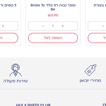
to
to
ם בצורת
טופר גבוה רוז גולד Bride To
5 קשים ורודים בצורת בולבול
wishlist
wishlist
Be‏
₪
3.90
+
-
+
-
ל
הוספה לסל
הו
מחירי ייבואן
שירות מעולה
י
hula party club