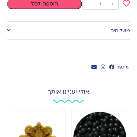
-
+
הוספה לסל
Add
to
משלוחים
wishlist
שתפו:
אולי יעניינו אותך