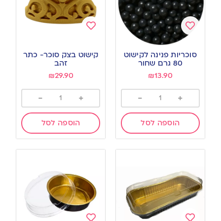
Add
Add
to
to
סוכריות פנינה לקישוט
קישוט בצק סוכר- כתר
wishlist
wishlist
80 גרם שחור
זהב
₪
29.90
₪
13.90
-
+
-
+
הוספה לסל
הוספה לסל