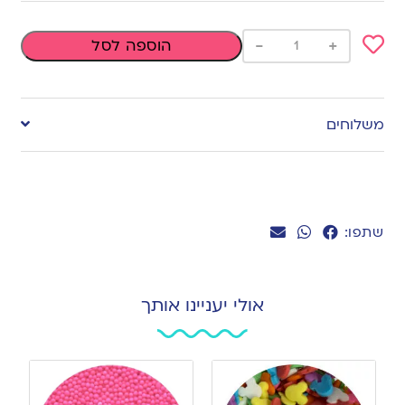
-
+
הוספה לסל
Add
to
משלוחים
wishlist
שתפו:
אולי יעניינו אותך