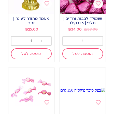
Add
Add
to
to
שוקולד לבבות ורודים |
מעמד מהודר לעוגה |
wishlist
wishlist
חלבי | 0.5 קילו
זהב
₪
25.00
₪
34.00
₪
39.00
-
+
-
+
הוספה לסל
הוספה לסל
Add
Add