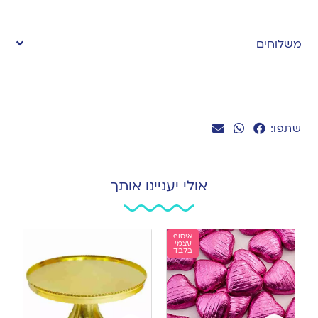
Add
to
משלוחים
wishlist
שתפו:
אולי יעניינו אותך
איסוף
עצמי
בלבד