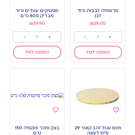
Add
Add
to
to
מרשמלו לבבות ורוד
מסטיקים עגולים ורוד
wishlist
wishlist
לבן
מבריק 800 גרם
₪
39.90
₪
29.00
-
+
-
+
הוספה לסל
הוספה לסל
Add
Add
to
to
מגש עגול זהב קוטר 29
בצק סוכר פוקסיה 150
wishlist
wishlist
ס”מ לעוגה
גרם