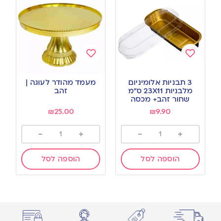
Add
Add
to
to
3 תבניות אלומיניום
מעמד מהודר לעוגה |
wishlist
wishlist
מלבניות 23X11 ס”מ
זהב
שחור זהב+ מכסה
₪
25.00
₪
9.90
-
+
-
+
הוספה לסל
הוספה לסל