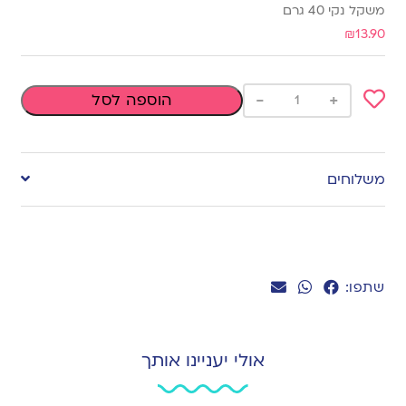
משקל נקי 40 גרם
₪
13.90
-
+
הוספה לסל
Add
to
משלוחים
wishlist
שתפו:
אולי יעניינו אותך