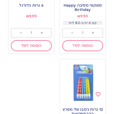
to
to
משקפי מסיבה Happy
6 נרות כדורגל
wishlist
wishlist
Birthday
₪
9.90
₪
9.90
קנו 6 יח ב-8.3 ליח
-
+
-
+
הוספה לסל
הוספה לסל
Add
to
12 נרות ג’מבו של מפרץ
wishlist
ההרתפקאות