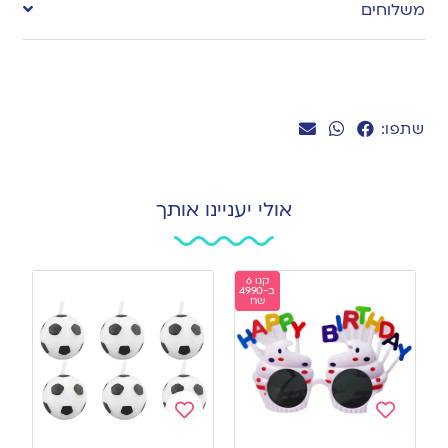
משלוחים
wishlist
שתפו:
אולי יעניינו אותך
קנו 6
ב-49.90
שח
Add
Add