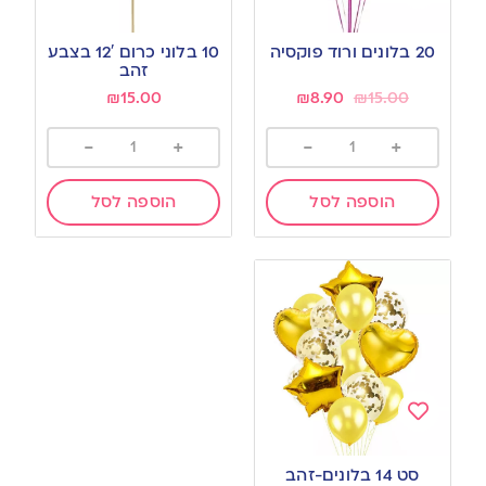
Add
Add
to
to
20 בלונים ורוד פוקסיה
10 בלוני כרום 12′ בצבע
wishlist
wishlist
זהב
₪
15.00
₪
8.90
₪
15.00
-
+
-
+
הוספה לסל
הוספה לסל
Add
to
סט 14 בלונים-זהב