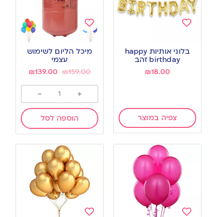
Add
Add
to
to
בלוני אותיות happy
מיכל הליום לשימוש
wishlist
wishlist
birthday זהב
עצמי
₪
139.00
₪
159.00
₪
18.00
-
+
צפיה במוצר
הוספה לסל