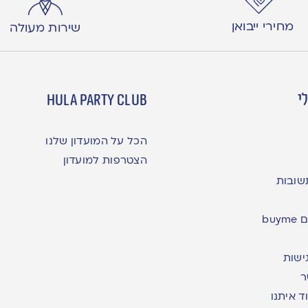
מחירי ייבואן
שירות מעולה
י
hula party club
הכל על המועדון שלנו
הצטרפות למועדון
שובות
bu
ישות
ר
ד איתנו