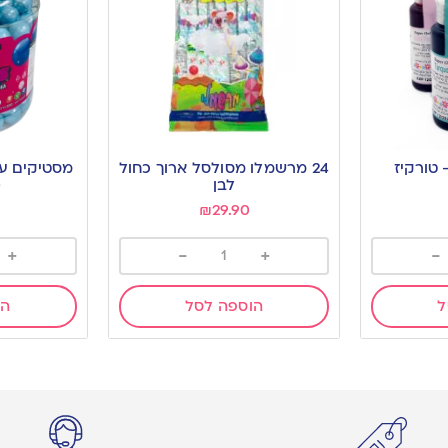
טורקיז
24 מרשמלו מסולסל ארוך כחול
מסטיקים ע
לבן
0
₪
29.90
+
-
+
-
ל
הוספה לסל
הו