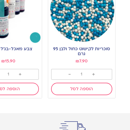
סוכריות לקישוט כחול ולבן 95
צבע מאכל-בג’ל- 
גרם
₪
15.90
₪
7.90
+
-
+
הוספה לסל
הוספה לס