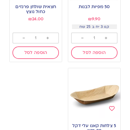
to
to
50 מפיות לבנות
חצאית שולחן פרנזים
wishlist
wishlist
כחול נוצץ
₪
24.00
₪
9.90
קנו 3 יח ב 25 שח
-
+
-
+
הוספה לסל
הוספה לסל
Add
to
5 צלחות קאנו עלי דקל
wishlist