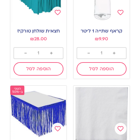
Add
Add
to
to
קראף שתייה 1 ליטר
חצאית שולחן טורקיז
wishlist
wishlist
₪
28.00
₪
9.90
-
+
-
+
הוספה לסל
הוספה לסל
השני
ב-50%
Add
Add