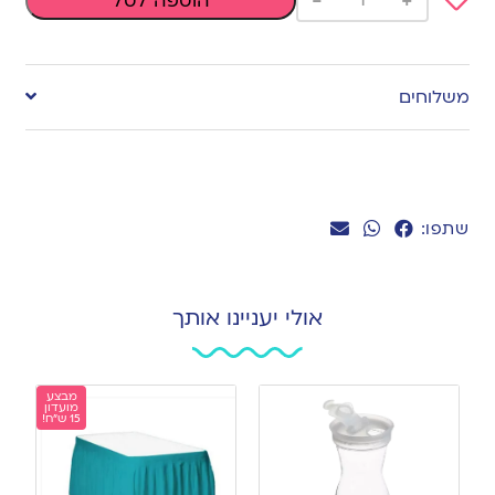
-
+
הוספה לסל
Add
to
משלוחים
wishlist
שתפו:
אולי יעניינו אותך
מבצע
מועדון
15 ש"ח!