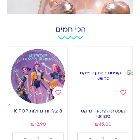
הכי חמים
Add
Add
to
to
קופסת הפתעה מיקס
8 צלחות גדולות K POP
wishlist
wishlist
סקוושי
₪
12.90
₪
45.00
-
+
-
+