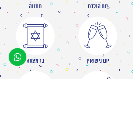
יום הולדת
חתונה
יום נישואין
בר מצווה
מסיבת רווקות
ברית/ה