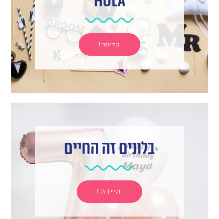
hula
קדימה!
בלונים זה החיים
היידה!