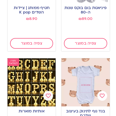
Add
Add
to
to
פיניאטת בום בוקס שנות
חטיף ממותג | ציידות
wishlist
wishlist
ה-80
השדים K pop
₪
8.90
₪
89.00
צפיה במוצר
צפיה במוצר
חזרו
למלאי!
Add
Add
to
to
בגד גוף לתינוק בעיצוב
אותיות מוארות
wishlist
wishlist
שלכם